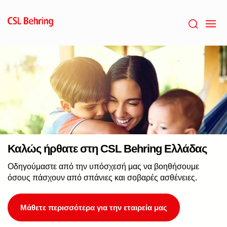
Skip
to
main
content
Καλώς ήρθατε στη CSL Behring Ελλάδας
Οδηγούμαστε από την υπόσχεσή μας να βοηθήσουμε
όσους πάσχουν από σπάνιες και σοβαρές ασθένειες.
Μάθετε περισσότερα για την εταιρεία μας