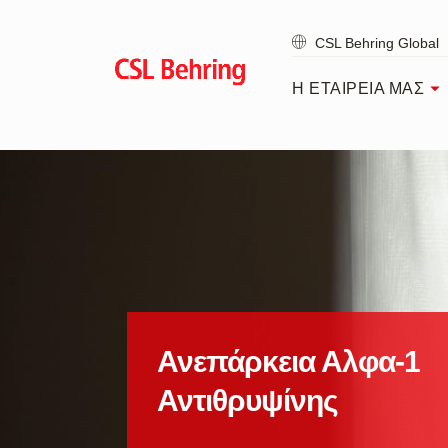
Skip
to
CSL Behring Global
main
content
Η ΕΤΑΙΡΕΙΑ ΜΑΣ
Ανεπάρκεια Αλφα-1
Αντιθρυψίνης