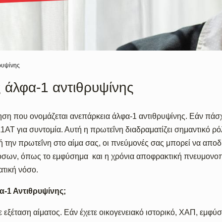
ρυψίνης
 άλφα-1 αντιθρυψίνης
άθηση που ονομάζεται ανεπάρκεια άλφα-1 αντιθρυψίνης. Εάν πάσ
A1AT για συντομία. Αυτή η πρωτεΐνη διαδραματίζει σημαντικό 
 την πρωτεΐνη στο αίμα σας, οι πνεύμονές σας μπορεί να απο
σων, όπως το εμφύσημα και η χρόνια αποφρακτική πνευμονοπ
τική νόσο.
α-1 Αντιθρυψίνης;
 εξέταση αίματος. Εάν έχετε οικογενειακό ιστορικό, ΧΑΠ, εμφ