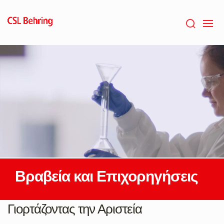
Skip
to
main
content
Βραβεία και Επιχορηγήσεις
Γιορτάζοντας την Αριστεία