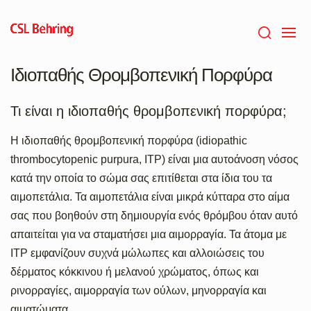
Skip
to
main
content
Ιδιοπαθής Θρομβοπενική Πορφύρα
Τι είναι η ιδιοπαθής θρομβοπενική πορφύρα;
Η ιδιοπαθής θρομβοπενική πορφύρα (idiopathic
thrombocytopenic purpura, ITP) είναι μια αυτοάνοση νόσος
κατά την οποία το σώμα σας επιτίθεται στα ίδια του τα
αιμοπετάλια. Τα αιμοπετάλια είναι μικρά κύτταρα στο αίμα
σας που βοηθούν στη δημιουργία ενός θρόμβου όταν αυτό
απαιτείται για να σταματήσει μια αιμορραγία. Τα άτομα με
ITP εμφανίζουν συχνά μώλωπες και αλλοιώσεις του
δέρματος κόκκινου ή μελανού χρώματος, όπως και
ρινορραγίες, αιμορραγία των ούλων, μηνορραγία και
αιματώματα.