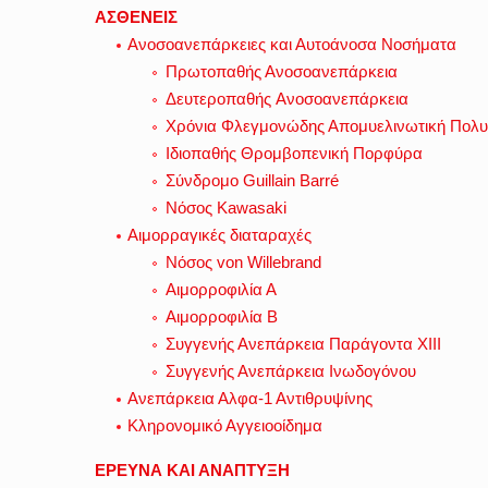
ΑΣΘΕΝΕΙΣ
Ανοσοανεπάρκειες και Αυτοάνοσα Νοσήματα
Πρωτοπαθής Ανοσοανεπάρκεια
Δευτεροπαθής Aνοσοανεπάρκεια
Χρόνια Φλεγμονώδης Απομυελινωτική Πολ
Ιδιοπαθής Θρομβοπενική Πορφύρα
Σύνδρομο Guillain Barré
Νόσος Kawasaki
Αιμορραγικές διαταραχές
Νόσος von Willebrand
Αιμορροφιλία Α
Αιμορροφιλία Β
Συγγενής Ανεπάρκεια Παράγοντα ΧΙΙΙ
Συγγενής Ανεπάρκεια Ινωδογόνου
Ανεπάρκεια Αλφα-1 Αντιθρυψίνης
Κληρονομικό Αγγειοοίδημα
ΕΡΕΥΝΑ ΚΑΙ ΑΝΑΠΤΥΞΗ