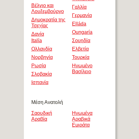
Βέλγιο και
Γαλλία
Λουξεμβούργο
Γερμανία
Δημοκρατία της
Elláda
Τσεχίας
Oungaría
Δανία
Italía
Σουηδία
Ολλανδία
Ελβετία
Νορβηγία
Τουρκία
Ρωσία
Ηνωμένο
Βασίλειο
Σλοβακία
Ισπανία
Μέση Ανατολή
Σαουδική
Ηνωμένα
Αραβία
Αραβικά
Εμιράτα