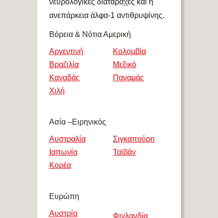
νευρολογικές διαταραχές και η
ανεπάρκεια άλφα-1 αντιθρυψίνης.
Βόρεια & Νότια Αμερική
Αργεντινή
Κολομβία
Βραζιλία
Μεξικό
Καναδάς
Παναμάς
Χιλή
Ασία –Ειρηνικός
Αυστραλία
Σιγκαπούρη
Ιαπωνία
Ταϊβάν
Κορέα
Ευρώπη
Αυστρία
Φινλανδία