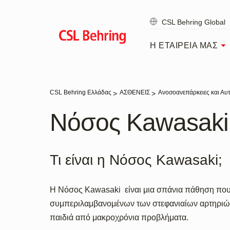
Skip
to
CSL Behring Global
main
content
Η ΕΤΑΙΡΕΙΑ ΜΑΣ
CSL Behring Ελλάδας
ΑΣΘΕΝΕΙΣ
Ανοσοανεπάρκειες και Α
Νόσος Kawasaki
Τι είναι η Νόσος Kawasaki;
Η Νόσος Kawasaki είναι μια σπάνια πάθηση που 
συμπεριλαμβανομένων των στεφανιαίων αρτηριών,
παιδιά από μακροχρόνια προβλήματα.